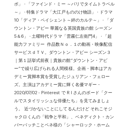
ボ」 · 「ファインド・ミー ～パリでタイムトラベル
～」 · 特集ドラマ「大江戸もののけ物語」 · ドラマ
10「ディア・ペイシェント～絆のカルテ～」 · 「ダ
ウントン・アビー 華麗なる英国貴族の館 シーズン
5＆6」 · 土曜時代ドラマ「雲霧仁左衛門4」 · 「超
能力ファミリー 作品数Ｎｏ．１の動画・映像配信
サービスｄＴＶ。ダウントン・アビー シーズン３
｜第１話挙式前夜｜貴族の館“ダウントン・アビ
ー”で繰り広げられる人間模様。企画・脚本はアカ
デミー賞脚本賞を受賞したジュリアン・フェロー
ズ。主演はアカデミー賞に輝く名優マギー・
2020/07/02 - Pinterest で R I さんのボード「クー
ルでスタイリッシュな俳優たち」を見てみましょ
う。 近づかないことにしてるんだけど それこそジ
ャクロくんの「戦争と平和」、ベネディクト・カン
バーバッチことベネ様の「シャーロック・ホーム