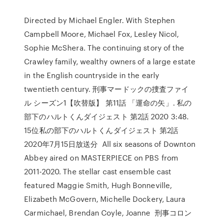
Directed by Michael Engler. With Stephen
Campbell Moore, Michael Fox, Lesley Nicol,
Sophie McShera. The continuing story of the
Crawley family, wealthy owners of a large estate
in the English countryside in the early
twentieth century. 刑事マードックの捜査ファイ
ル シーズン1【吹替版】 第11話 「運命の矢」. 私の
部下のハルトくん
ダイジェスト 第2話 2020 3:48.
15位私の部下のハルトくん
ダイジェスト 第2話
2020年7月15日放送分 All six seasons of Downton
Abbey aired on MASTERPIECE on PBS from
2011-2020. The stellar cast ensemble cast
featured Maggie Smith, Hugh Bonneville,
Elizabeth McGovern, Michelle Dockery, Laura
Carmichael, Brendan Coyle, Joanne 刑事コロン