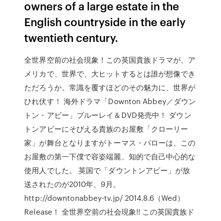
owners of a large estate in the
English countryside in the early
twentieth century.
全世界空前の社会現象！この英国貴族ドラマが、ア
メリカで、世界で、大ヒットするとは誰が想像でき
ただろうか。常識を覆すほどのその魅力に、世界が
ひれ伏す！ 海外ドラマ「Downton Abbey／ダウン
トン・アビー」ブルーレイ＆DVD発売中！ ダウン
トンアビーにそびえる貴族のお屋敷「クローリー
家」が舞台となりますがトーマス・バローは、この
お屋敷の第一下僕で容姿端麗、知的で自己中心的な
使用人でした。 英国で「ダウントンアビー」が放
送されたのが2010年、9月。
http://downtonabbey-tv.jp/ 2014.8.6（Wed）
Release！ 全世界空前の社会現象!! この英国貴族ド