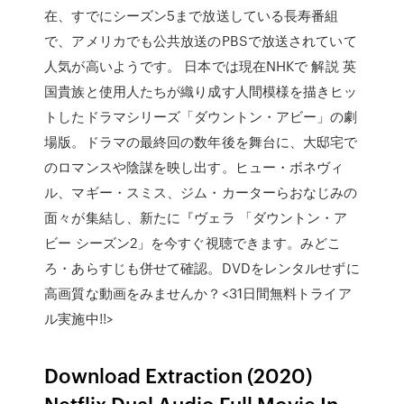
在、すでにシーズン5まで放送している長寿番組
で、アメリカでも公共放送のPBSで放送されていて
人気が高いようです。 日本では現在NHKで 解説 英
国貴族と使用人たちが織り成す人間模様を描きヒッ
トしたドラマシリーズ「ダウントン・アビー」の劇
場版。ドラマの最終回の数年後を舞台に、大邸宅で
のロマンスや陰謀を映し出す。ヒュー・ボネヴィ
ル、マギー・スミス、ジム・カーターらおなじみの
面々が集結し、新たに『ヴェラ 「ダウントン・ア
ビー シーズン2」を今すぐ視聴できます。みどこ
ろ・あらすじも併せて確認。DVDをレンタルせずに
高画質な動画をみませんか？<31日間無料トライア
ル実施中!!>
Download Extraction (2020)
Netflix Dual Audio Full Movie In