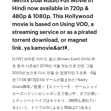
Hindi now available in 720p &
480p & 1080p. This Hollywood
movie is based on Using VOD, a
streaming service or as a pirated
torrent download, or magnet
link. ya kamovie&art#.
[LIVE] 브라운 아이드 걸스 (Brown Eyed Girls) 최
초 호러 시즌송!! 2019년 겨울 첫눈으로 만든 그댈
2020년 눈으로 다시 만들 순 없겠지만 3 조회ㆍ6달
전 17:08 第17話(14) ゲームが盗まれた! Nasty
Goats脚本／監督／【ストーリー】・ゲームシェイ
カーズハドソンがシャボン玉で遊ぶ中、ダブが遅い
とケンジーとベイブはキリキリ。2時間も遅れてい
るという。トリプルGによると理由は2つあると