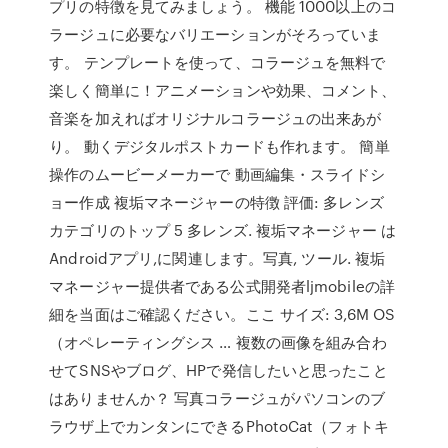
プリの特徴を見てみましょう。 機能 1000以上のコ
ラージュに必要なバリエーションがそろっていま
す。 テンプレートを使って、コラージュを無料で
楽しく簡単に！アニメーションや効果、コメント、
音楽を加えればオリジナルコラージュの出来あが
り。 動くデジタルポストカードも作れます。 簡単
操作のムービーメーカーで 動画編集・スライドシ
ョー作成 複垢マネージャーの特徴 評価: 多レンズ
カテゴリのトップ 5 多レンズ. 複垢マネージャー は
Androidアプリ,に関連します。写真, ツール. 複垢
マネージャー提供者である公式開発者ljmobileの詳
細を当面はご確認ください。ここ サイズ: 3,6M OS
（オペレーティングシス … 複数の画像を組み合わ
せてSNSやブログ、HPで発信したいと思ったこと
はありませんか？ 写真コラージュがパソコンのブ
ラウザ上でカンタンにできるPhotoCat（フォトキ