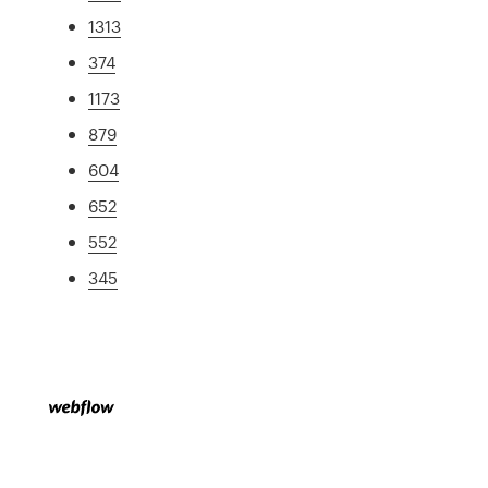
1313
374
1173
879
604
652
552
345