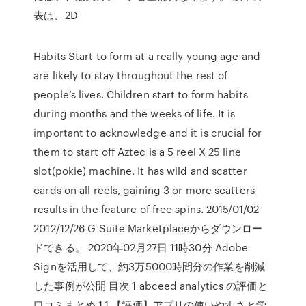
表は、2D
Habits Start to form at a really young age and
are likely to stay throughout the rest of
people’s lives. Children start to form habits
during months and the weeks of life. It is
important to acknowledge and it is crucial for
them to start off Aztec is a 5 reel X 25 line
slot(pokie) machine. It has wild and scatter
cards on all reels, gaining 3 or more scatters
results in the feature of free spins. 2015/01/02
2012/12/26 G Suite Marketplaceからダウンロー
ドできる。 2020年02月27日 11時30分 Adobe
Signを活用して、約3万5000時間分の作業を削減
した事例が公開 目次 1 abceed analytics の評価と
口コミまとめ 1.1 【評価】アプリの使いやすさと学