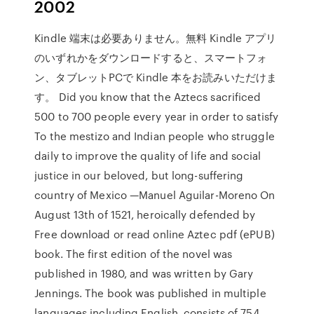
2002
Kindle 端末は必要ありません。無料 Kindle アプリ
のいずれかをダウンロードすると、スマートフォ
ン、タブレットPCで Kindle 本をお読みいただけま
す。 Did you know that the Aztecs sacrificed
500 to 700 people every year in order to satisfy
To the mestizo and Indian people who struggle
daily to improve the quality of life and social
justice in our beloved, but long-suffering
country of Mexico —Manuel Aguilar-Moreno On
August 13th of 1521, heroically defended by
Free download or read online Aztec pdf (ePUB)
book. The first edition of the novel was
published in 1980, and was written by Gary
Jennings. The book was published in multiple
languages including English, consists of 754