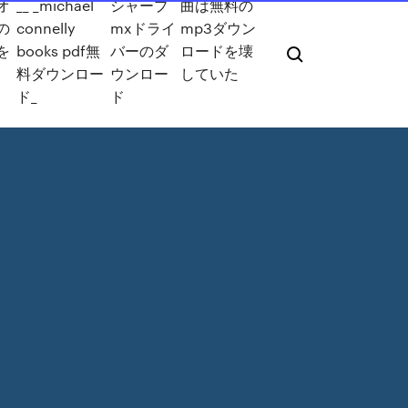
オ
__ _michael
シャープ
曲は無料の
の
connelly
mxドライ
mp3ダウン
を
books pdf無
バーのダ
ロードを壊
料ダウンロー
ウンロー
していた
ド_
ド