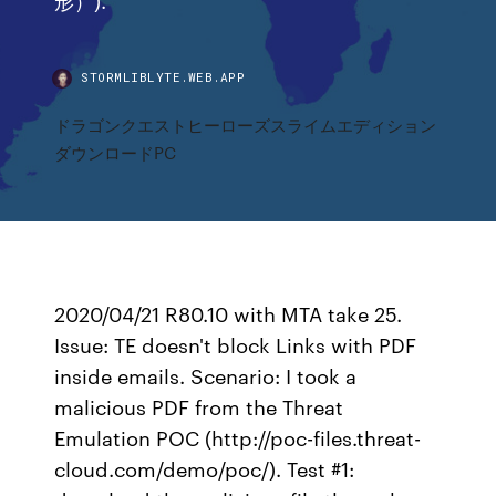
STORMLIBLYTE.WEB.APP
ドラゴンクエストヒーローズスライムエディション
ダウンロードPC
2020/04/21 R80.10 with MTA take 25.
Issue: TE doesn't block Links with PDF
inside emails. Scenario: I took a
malicious PDF from the Threat
Emulation POC (http://poc-files.threat-
cloud.com/demo/poc/). Test #1: