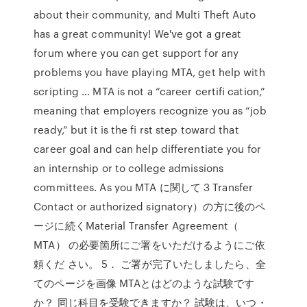
about their community, and Multi Theft Auto
has a great community! We've got a great
forum where you can get support for any
problems you have playing MTA, get help with
scripting … MTA is not a “career certiﬁ cation,”
meaning that employers recognize you as “job
ready,” but it is the ﬁ rst step toward that
career goal and can help differentiate you for
an internship or to college admissions
committees. As you MTA に関して 3 Transfer
Contact or authorized signatory）の方に後のペ
ージに続くMaterial Transfer Agreement（
MTA） の必要箇所にご署をいただけるようにご依
頼くだ さい。 5． ご署が完了いたしましたら、全
てのページを画像 MTAとはどのような試験です
か？ 同じ科目を受験できますか？ 試験は、いつ・