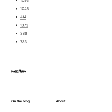
1093
1046
414
1373
386
733
On the blog
About