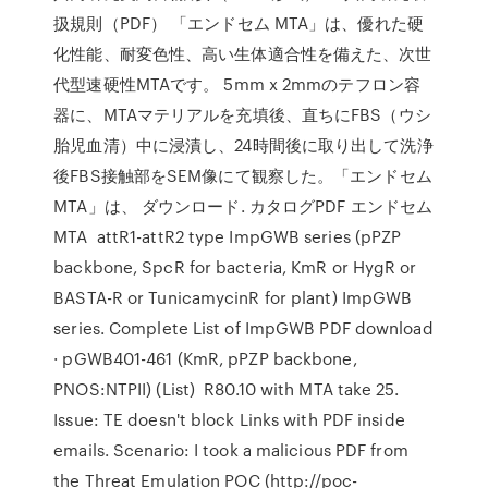
扱規則（PDF） 「エンドセム MTA」は、優れた硬
化性能、耐変色性、高い生体適合性を備えた、次世
代型速硬性MTAです。 5mm x 2mmのテフロン容
器に、MTAマテリアルを充填後、直ちにFBS（ウシ
胎児血清）中に浸漬し、24時間後に取り出して洗浄
後FBS接触部をSEM像にて観察した。「エンドセム
MTA」は、 ダウンロード. カタログPDF エンドセム
MTA attR1-attR2 type ImpGWB series (pPZP
backbone, SpcR for bacteria, KmR or HygR or
BASTA-R or TunicamycinR for plant) ImpGWB
series. Complete List of ImpGWB PDF download
· pGWB401-461 (KmR, pPZP backbone,
PNOS:NTPII) (List) R80.10 with MTA take 25.
Issue: TE doesn't block Links with PDF inside
emails. Scenario: I took a malicious PDF from
the Threat Emulation POC (http://poc-