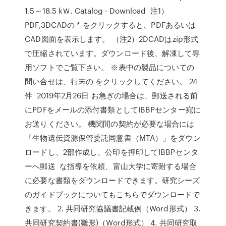
1.5～18.5 kＷ. Catalog · Download 注1）
PDF,3DCADの * をクリックすると、PDFあるいは
CAD図面を表示します。 （注2）2DCADはzip形式
で圧縮されています。ダウンロード後、解凍して専
用ソフトでご覧下さい。 ※表中の製品についての
問い合せは、行末の をクリックしてください。 24
件 2019年2月26日 お急ぎの場合は、郵送される前
にPDFをメールの添付書類としてIBBPセンター宛に
お送りください。 機関間の契約が必要な場合には
「生物遺伝資源保管委託同意書（MTA）」をダウン
ロードし、2部作成し、公印を押印してIBBPセンタ
ーへ郵送 な指導を依頼、富山大学に寄附する場合
に必要な書類をダウンロードできます。研究シーズ
のガイドブックについてもこちらでダウンロードで
きます。 2. 共同研究協議書記載例（Word形式） 3.
共同研究契約書(雛形)（Word形式） 4. 共同研究取