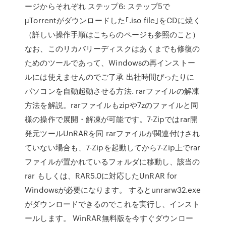
ージからそれぞれ ステップ6: ステップ5で
µTorrentがダウンロードした｢.iso file｣をCDに焼く
（詳しい操作手順はこちらのページも参照のこと）
なお、このリカバリーディスクはあくまでも修復の
ためのツールであって、Windowsの再インストー
ルには使えませんのでご了承 出社時間ぴったりに
パソコンを自動起動させる方法. rarファイルの解凍
方法を解説。rarファイルもzipや7zのファイルと同
様の操作で展開・解凍が可能です。7-Zipではrar開
発元ツールUnRARを同 rarファイルが関連付けされ
ていない場合も、7-Zipを起動してから7-Zip上でrar
ファイルが置かれているフォルダに移動し、該当の
rar もしくは、RAR5.0に対応したUnRAR for
Windowsが必要になります。 するとunrarw32.exe
がダウンロードできるのでこれを実行し、インスト
ールします。 WinRAR無料版を今すぐダウンロー